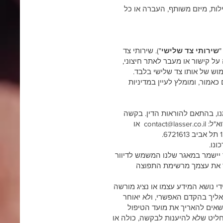
עילות, מיזם משותף, העברה או כל
"
שירותי צד שלישי
"). שירותי צד
ל קישור או מעבר לאתר חיצוני,
מוש של אותו צד שלישי בלבד.
כאמור, ומומלץ לעיין במדיניות
נו, בהתאם להוראות הדין. בקשה
א"ל:
contact@lasser.co.il
או
ך יישמר במאגר שלנו המשמש לדיוור
 את עצמך מרשימת התפוצה
די נושא המידע עצמו או נציג מורשה
יך בהקדם האפשרי, ולא יאוחר
אים להאריך את מועד הטיפול
ככל שנחליט שלא להיענות לבקשה, כולה או