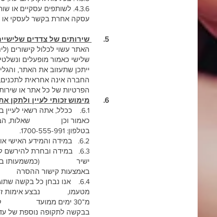
4.3.6. לשותפים עסקיים או
עסקה אחרת בקשר לעסקי או נכ
5.
שירותים של צדדים שלישיים
האתר עשוי לכלול קישורים (לינ
שלישי כאמור מופעלים ונשלטים
ייתכן שתעזוב את האתר, והגלי
החברה אינה אחראית לתכנים, למ
הפרטיות של כל אתר או שירות 
6.
מימוש זכותי לעיין ולתקן את
6.1. ככלל, אתה רשאי לעיין
כאמור וכן שאלות, הבהרות א
בטלפון: 1700-555-991. ככל שתעדיף לפנות בדואר, ניתן לפנות לכתובת החברה: רח' שונצינו 13 תל אביב 6721613.
6.2. במידה והמידע האישי אודותיך אינו מדויק, שלם, ברור או מעודכן, אתה רשאי לבקש את תיקונו או עדכונו.
6.3. במידה ובחרת להירשם 
ישיר (כמשמעותו בחוק), וה
באמצעות קישור ההסרה שיו
6.4. אנו נבחן כל בקשה שתו
מטעמו, נבצע אימות זהות, ו
מ־30 ימים ממועד קבלת