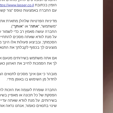
הזמין בכתובת
ttps://www.lasser.co.il
עם החברה באמצעות טופס "צור קשר", 
מדיניות הפרטיות שלהלן מתארת את 
"משתמש", "
אתה
" או "
אותך
").
החברה עושה מאמץ רב כדי לשמור על
על מנת לוודא שאתה מסכים להתחייב
הסכמתך, ובביצוע פעולות אלו הינך 
מוצעים לך בכפוף לקבלתך את התנאים 
אם אתה משתמש בשירותים מטעם ארגו
לך את הסמכות לחייב את הארגון כאמו
מובהר כי אם אינך מסכים לתנאים המפ
לחדול מן השימוש בו באופן מידי.
החברה שומרת לעצמה את הזכות להתאי
הפסקת של כל תכונה או מאפיין בשירו
בשירותים, על מנת לוודא שאתה עדיי
שינוי בתנאים כאמור, אנחנו נראה או