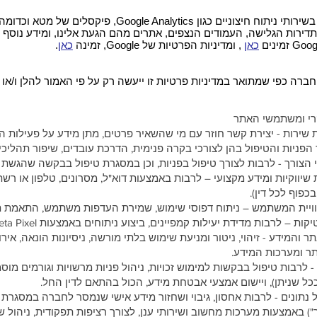
2.5. בנוסף, החברה עשויה להיעזר בשירותי ניתוח חיצוניים כגון s
שה, העמודים הנצפים, אתרים מהם הגעת אלינו, ומידע נוסף על
כאן
, ומדיניות הפרטיות של Google, זמינה
כאן
.
פי שמתואר במדיניות פרטיות זו ייעשה רק על פי האמור להלן ו/או על פ
ניות שירות - יצירת קשר חוזר עם מי שהשאיר פרטים, מתן מידע על פעילות הח
טיפול בהן לצורכי בקרה פנימית, הדרכת עובדים, שיפור תהליכי ה
ות שיווקיות ומידע מקצועי – לרבות באמצעות דוא"ל, מסרונים, טלפון או רשת
 לכל דין).
תר והמידע - זיהוי, ניטור ומניעת שימוש בלתי מורשה, ניסיונות הונאה, א
רכות המידע.
ין - לרבות טיפול בבקשות למימוש זכויות, ניהול פניות מרשויות וגורמים מ
), ויישום אמצעי אבטחת מידע, הכול בהתאם לדין החל.
רה של נתונים - לרבות אחסון, גיבוי ושחזור מידע אישי שנמסר לחברה במסג
מערכות מחשוב ושירותי ענן, לצורך רציפות תפקודית, ניהול שוטף