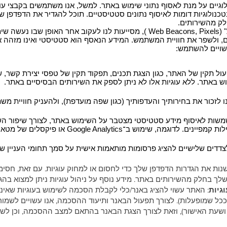
כנולוגיות דומות לאיסוף נתונים סטטיסטיים. תוכל להגדיר את הדפדפן ש
ק מהשירותים.
טכנולוגיות אלו, לרבות "משואות רשת" (Web Beacons, Pixels ), מסייעות לנו לעקוב א
ים, ולשפר את חוויית המשתמש. המידע הנאסף הוא סטטיסטי ואינו מזהה א
עשויים להשתמש:
תפעול תקין של האתר, כגון הצגת תכנים, תפקוד תקין של טפסי יציר
ללא עוגיות אלו לא ניתן לספק את השירותים הבסיסיים באתר.
ו לזכור את בחירותיך והעדפותיך (כגון שפה מועדפת), ולהעניק חוויית מ
שות לאיסוף מידע סטטיסטי מצטבר על השימוש באתר, לצורך שיפור השי
ב־Google Analytics או פיקסלים של מטא וכדומה.
צדדים שלישיים להציג פרסומות מותאמות אישית על סמך תחומי העניין ש
נות את הגדרות הדפדפן שלך כדי לחסום או למחוק עוגיות. עם זאת, חסימת ע
לך בחלק מהשירותים באתר. מידע נוסף על ניהול עוגיות ניתן למצוא בהג
גיות
: האתר עשוי להציג באנר/כלי לקבלת הסכמה לשימוש בעוגיות שאינן חי
ככל שמופעלות). לצורך תפעול הבאנר ותיעוד ההסכמה, אנו עשויים לשמו
 ושעת האישור), וזאת לצורך הצגת הבאנר בהתאם למצב ההסכמה, וכן ל