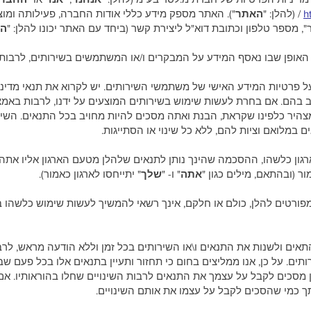
h
/ (להלן: "
האתר
"). האתר מספק מידע כללי אודות החברה, פעילותה ומוצ
מספר טלפון וכתובת דוא"ל ליצירת קשר (ביחד עם האתר יכונו להלן: "
הש
האופן שבו נאסף המידע על המבקרים ו/או המשתמשים בשירותים, לרבות 
 פרטיות המידע האישי של משתמשי השירותים. יש לקרוא את תנאי מדיני
 בהם. אם בחרת לעשות שימוש בשירותים המוצעים על ידנו, לרבות באמצ
מצהיר כלפינו שקראת, הבנת ואתה מסכים להיות מחויב בכל התנאים. השי
במלואם וציות להם, ללא כל שינוי או הסתייגות.
ן כלשהו, ההסכמה שהינך נותן לתנאים שלהלן מטעם הארגון אליו אתה 
ר (ובהתאם, מילים כגון "
אתה
" ו- "
שלך
" יתייחסו לארגון כאמור).
ורטים להלן, כולם או חלקם, אינך רשאי להמשיך לעשות שימוש כלשהו בש
ם ולשנות את התנאים ו\או השירותים בכל זמן וללא הודעה מראש, לרבות
תים. על כן, אנו ממליצים בחום כי תחזור ותעיין בתנאים אלו בכל פעם ש
ן מסכים לקבל על עצמך את התנאים לרבות השינויים שחלו בהוראותיו.
תך כמי שהסכים לקבל על עצמו את אותם השינויים.