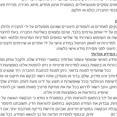
 שותפים עסקיים פוטנציאליים, במסגרת ארגון מחדש, מיזוג, מכירה, מכירת פ
סי החברה, כולם או חלקם.
קים) לאתרים או לעמודים חיצוניים שאינם מופעלים על ידי החברה (להלן: 
 על ידי אותם גורמים בלבד, ואינם נמצאים בשליטת החברה. בעת לחיצה ע
שה או השימוש בשירותי צד שלישי כפופים למדיניות הפרטיות ולתנאי השי
דיניות או לאופן הטיפול במידע אישי על ידי אתרים או שירותים חיצוניים 
חיצוני לפני מסירת מידע אישי כלשהו.
 המידע אודותי
 במידע האישי שנאסף ונשמר אודותיך במאגרי המידע שלנו, ולקבל עותק ממ
ו בקשות בנוגע למדיניות פרטיות זו ניתן להפנות אלינו באמצעות דו
לרשימת הניוזלטר (ככל שאפשרות זו תוצע על ידינו מעת לעת), המידע של
נך רשאי לדרוש בכל עת את מחיקת פרטיך מאותו מאגר וכן להסיר
פיע בהודעות או באמצעות פניה אלינו.
גש על ידך בהתאם להוראות הדין. במסגרת זו נוודא כי הבקשה הוגשה על י
נבדוק את המידע המבוקש. בהתאם להוראות הדין, תשובתנו תימסר אל
 הבקשה. במקרים חריגים, שבהם נדרשת בדיקה מורכבת יותר, אנו רש
בבקשה לתקופה נוספת של עד 30 ימים, ובכפוף למסירת הודעה על כך לנושא המידע. 